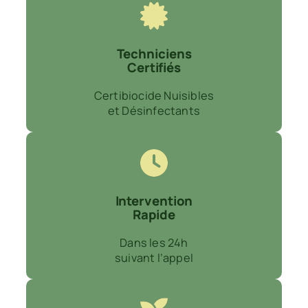
Techniciens
Certifiés
Certibiocide Nuisibles
et Désinfectants
Intervention
Rapide
Dans les 24h
suivant l’appel