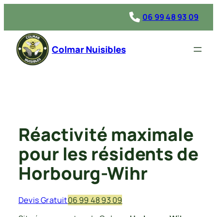
Aller
06 99 48 93 09
au
contenu
Colmar Nuisibles
Réactivité maximale
pour les résidents de
Horbourg-Wihr
Devis Gratuit
06 99 48 93 09