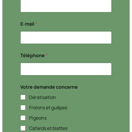
E-mail
*
Téléphone
*
Votre demande concerne
Dératisation
Frelons et guêpes
Pigeons
Cafards et blattes